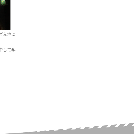
ど立地に
中して学